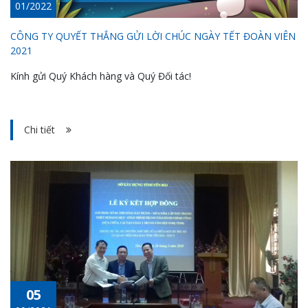
01/2022
CÔNG TY QUYẾT THẮNG GỬI LỜI CHÚC NGÀY TẾT ĐOÀN VIÊN
2021
Kính gửi Quý Khách hàng và Quý Đối tác!
Chi tiết
05